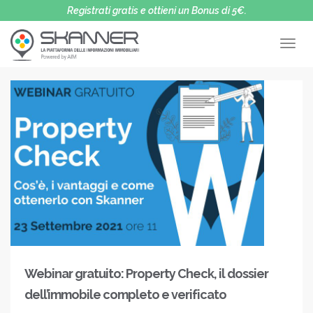
Registrati gratis e ottieni un Bonus di 5€.
FAQ
Video
Blog
Prova gratis
Accedi
Contatti
Webinar gratuito: Property Check, il dossier
dell’immobile completo e verificato